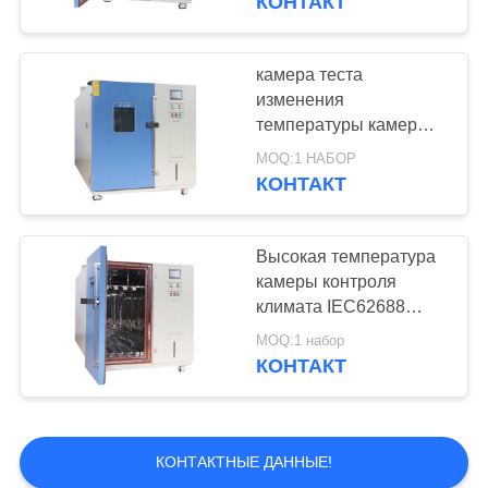
КОНТАКТ
Прогулка в
солнечный PV 98%
относящой к
камера теста
изменения
окружающей среде
температуры камеры
камере
влажности
MOQ:1 НАБОР
температуры 1220ltr
КОНТАКТ
IEC61646
16
Камеры теста газа
Высокая температура
камеры контроля
СО2 СО2 Х2С
климата IEC62688
100℃/H PV
вредные
MOQ:1 набор
КОНТАКТ
КОНТАКТНЫЕ ДАННЫЕ!