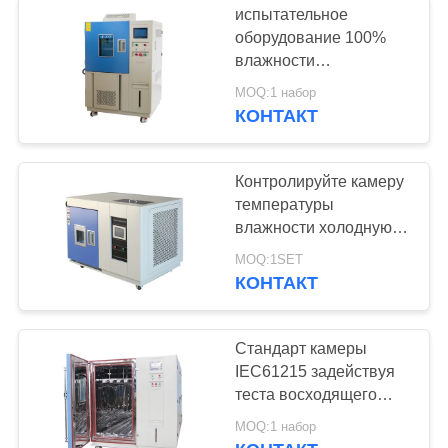
испытательное
камера испытания
оборудование 100%
влажности
озона
конденсации камеры
MOQ:1 набор
влажности
КОНТАКТ
температуры 60 ℃
Контролируйте камеру
температуры
24
влажности холодную
Промышленные
горячую/камеру теста
MOQ:1SET
Бенхтоп микроклимата
КОНТАКТ
печи
Стандарт камеры
IEC61215 задействуя
теста восходящего
потока теплого воздуха
19
MOQ:1 набор
RH 40 Градуса цельсия