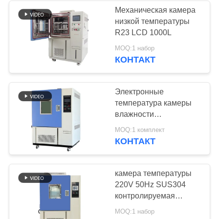
Механическая камера
низкой температуры
10
R23 LCD 1000L
Камера теста
MOQ:1 набор
КОНТАКТ
температуры
Электронные
температура камеры
влажности
температуры и
84
MOQ:1 комплект
управление влажности
КОНТАКТ
Солевой туман
в лабораториях
коррозии
камера температуры
220V 50Hz SUS304
испытательной
контролируемая
камеры
влажностью
MOQ:1 набор