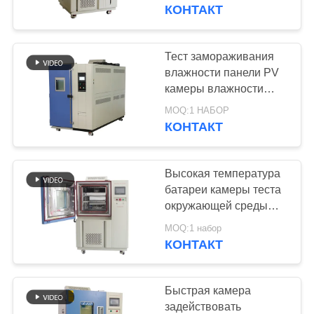
КАЧЕСТВА
КОНТАКТ
СВЯЖИТЕСЬ
Тест замораживания
51
МЫ
влажности панели PV
постоянн камера
камеры влажности
температуры IEC62688
НОВОСТИ
влажности
MOQ:1 НАБОР
85℃ 85%RH
КОНТАКТ
СПРОСИТЕ
Высокая температура
ЦИТАТУ
батареи камеры теста
окружающей среды
45
85C IEC 62660
КАРТА
MOQ:1 набор
камера бенхтоп
КОНТАКТ
САЙТА
экологическая
PRIVACY
Быстрая камера
задействовать