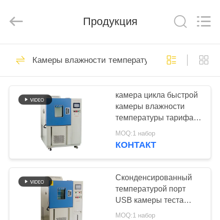
Xi'An
LIB
Environmental
Simulation
Продукция
Industry.
All
Rights
Reserved.
ДОМ
58
Камеры влажности температуры
Камеры влажности
ПРОДУКТЫ
температуры
камера цикла быстрой
камеры влажности
О
температуры тарифа
НАС
изменения 7°C/Min
MOQ:1 набор
термальная
КОНТАКТ
56
ПУТЕШЕСТВИЕ
ФАБРИКИ
Сконденсированный
Камеры влажности
температурой порт
USB камеры теста
ПРОВЕРКА
воды 95%RH
MOQ:1 набор