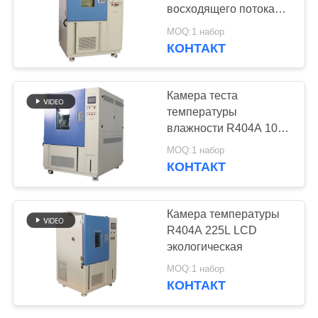
POLICY
восходящего потока
теплого воздуха
MOQ:1 набор
камеры влажности
КОНТАКТ
39
температуры
камера
изменения 10℃/Min
Камера теста
термальный
температуры
влажности R404A 100L
задействовать
65dBA
MOQ:1 набор
КОНТАКТ
9
Камера температуры
Камера
R404A 225L LCD
экологическая
термального удара
MOQ:1 набор
КОНТАКТ