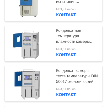
испытания
67
температуры
MOQ:1 набор
камера испытания
изменения
КОНТАКТ
песка и пыли
Конденсатная
температура
влажности камеры
теста климата
MOQ:1 набор
ISO6270-2
КОНТАКТ
101
Камера испытания
Конденсат камеры
брызга воды
теста температуры DIN
50017 экологический
MOQ:1 набор
КОНТАКТ
34