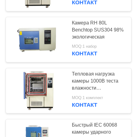
КОНТАКТ
56
Ксенон
Камера RH 80L
Benchtop SUS304 98%
испытательной
экологическая
камеры
MOQ:1 набор
КОНТАКТ
Тепловая нагрузка
54
камеры 1000В теста
UV камера
влажности
температуры
испытания
MOQ:1 комплект
тарировки
КОНТАКТ
климатическая
выветривания
Быстрый IEC 60068
камеры ударного