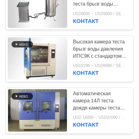
POLICY
теста брызг воды
Эльктроник
USD4000 ~ USD9000 / SET MOQ:1 комплект
автоматическое
КОНТАКТ
Высокая камера теста
брызг воды давления
ИПС9К с стандартом
ИЭК60529
USD2290 ~ USD8990 / SET MOQ:1 комплект
КОНТАКТ
Автоматическая
камера 14Л теста
дождя камеры теста
брызг воды - расход
USD 14000 ~ USD37000 / SET MOQ:1 комплект
потока воды 16Л/Мин
КОНТАКТ