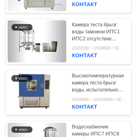
КАЧЕСТВА
КОНТАКТ
СВЯЖИТЕСЬ
Камера теста брызг
МЫ
воды таможни ИПС1
ИПС2 отсутствие
снабжения жилищем
НОВОСТИ
USD2100 ~ USD9000 / SET MOQ:1 комплект
для лаборатории
КОНТАКТ
СПРОСИТЕ
Высокотемпературная
ЦИТАТУ
камера теста брызг
воды, испытательное
оборудование
КАРТА
USD3000 ~ USD15000 / SET MOQ:1 комплект
8514109000 Ипкс9К
КОНТАКТ
САЙТА
PRIVACY
Водоснабжение
камеры ИПС7 ИПС8