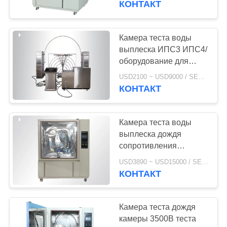
КОНТАКТ
Камера теста воды
выплеска ИПС3 ИПС4/
оборудование для
испытаний
USD2100 ~ USD9000 / SET MOQ:1 комплект
лаборатории с
КОНТАКТ
осциллировать
Камера теста воды
выплеска дождя
сопротивления
ИЭК60529/
USD3890 ~ USD15000 / SET MOQ:1 комплект
экологическое
КОНТАКТ
испытательное
оборудование
Камера теста дождя
камеры 3500В теста