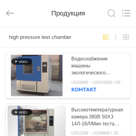
Xi'An
LIB
Environmental
Simulation
Продукция
Industry.
All
Rights
Reserved.
ДОМ
high pressure test chamber
ПРОДУКТЫ
Водоснабжение
машины
О
экологического
НАС
испытания камеры
USD3000 ~ USD15000 / SET MOQ:1 комплект
теста давления Ипкс9К
КОНТАКТ
высокое
ПУТЕШЕСТВИЕ
автоматическое
ФАБРИКИ
Высокотемпературная
камера 380В 50ХЗ
14Л-16Л/Мин теста
ПРОВЕРКА
брызг воды давления
USD2290 ~ USD8900 / SET MOQ:1 комплект