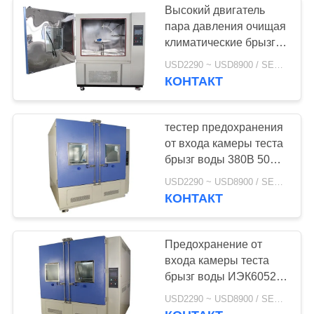
Высокий двигатель
пара давления очищая
климатические брызги
воды ИПС9К камеры
USD2290 ~ USD8900 / SET MOQ:1 комплект
теста
КОНТАКТ
тестер предохранения
от входа камеры теста
брызг воды 380В 50ХЗ
для автомобильного и
USD2290 ~ USD8900 / SET MOQ:1 набор
электроники
КОНТАКТ
Предохранение от
входа камеры теста
брызг воды ИЭК60529
интегрированное
USD2290 ~ USD8900 / SET MOQ:1 комплект
водоустойчивое