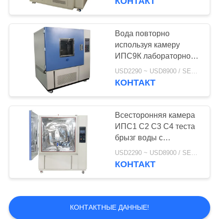
КОНТАКТ
Вода повторно
используя камеру
ИПС9К лабораторного
исследования брызг
USD2290 ~ USD8900 / SET MOQ:1 комплект
дождя делает машину
КОНТАКТ
водостойким теста
оценки
Всесторонняя камера
ИПС1 С2 С3 С4 теста
брызг воды с
поверочным
USD2290 ~ USD8900 / SET MOQ:1 комплект
сертификатом
КОНТАКТ
КОНТАКТНЫЕ ДАННЫЕ!