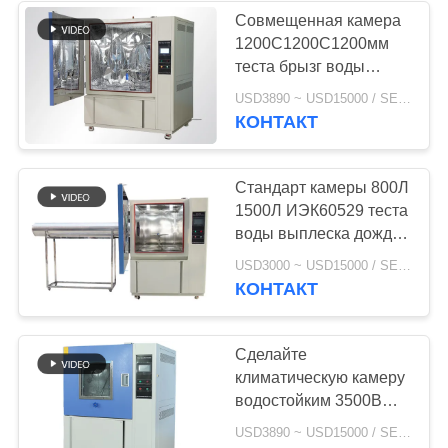
Совмещенная камера
1200С1200С1200мм
теста брызг воды
ИПС1 ИПС2 ИПС3
USD3890 ~ USD15000 / SET MOQ:1 комплект
ИПС4
КОНТАКТ
Стандарт камеры 800Л
1500Л ИЭК60529 теста
воды выплеска дождя
водоструйный
USD3000 ~ USD15000 / SET MOQ:1 комплект
КОНТАКТ
Сделайте
климатическую камеру
водостойким 3500В
теста брызг воды 3 лет
USD3890 ~ USD15000 / SET MOQ:1 комплект
гарантии