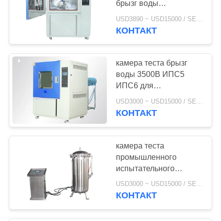
брызг воды
сопротивления воды
USD3890 ~ USD15000 / SET MOQ:1 комплект
ИП С3 С4
КОНТАКТ
камера теста брызг
воды 3500В ИПС5
ИПС6 для
предохранения от
USD3000 ~ USD15000 / SET MOQ:1 комплект
приложения
КОНТАКТ
камера теста
промышленного
испытательного
оборудования
USD3000 ~ USD15000 / SET MOQ:1 комплект
водоустойчивая Ипкс7
КОНТАКТ
Ипкс8 погружения
воды