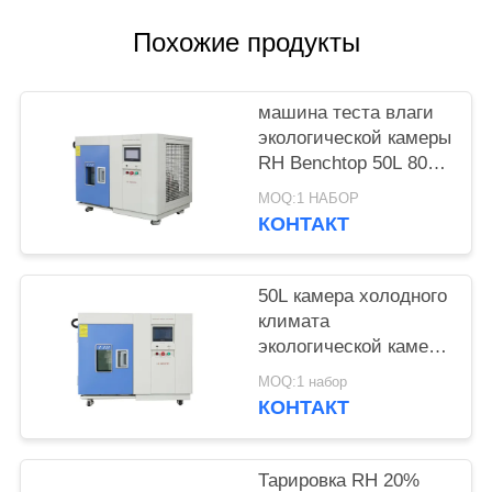
POLICY
Похожие продукты
машина теста влаги
экологической камеры
RH Benchtop 50L 80L
20% небольшая
MOQ:1 НАБОР
КОНТАКТ
50L камера холодного
климата
экологической камеры
Benchtop 150
MOQ:1 набор
градусов горячая
КОНТАКТ
Тарировка RH 20%