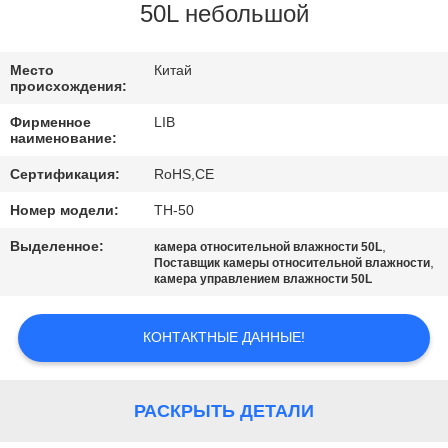
КАЧЕСТВА
50L небольшой
СВЯЖИТЕСЬ
Место
Китай
происхождения:
МЫ
Фирменное
LIB
наименование:
НОВОСТИ
Сертификация:
RoHS,CE
Номер модели:
TH-50
СПРОСИТЕ
Выделенное:
,
камера относительной влажности 50L
ЦИТАТУ
,
Поставщик камеры относительной влажности
камера управлением влажности 50L
КАРТА
КОНТАКТНЫЕ ДАННЫЕ!
САЙТА
РАСКРЫТЬ ДЕТАЛИ
PRIVACY