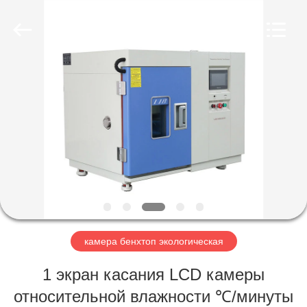
Xi'An
LIB
Environmental
Simulation
Industry.
All
Rights
Reserved.
ДОМ
ПРОДУКТЫ
О
НАС
ПУТЕШЕСТВИЕ
ФАБРИКИ
камера бенхтоп экологическая
1 экран касания LCD камеры
ПРОВЕРКА
относительной влажности ℃/минуты