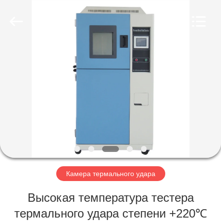
Xi'An
LIB
Environmental
Simulation
Industry.
All
Rights
Reserved.
ДОМ
ПРОДУКТЫ
О
НАС
ПУТЕШЕСТВИЕ
ФАБРИКИ
Камера термального удара
Высокая температура тестера
ПРОВЕРКА
термального удара степени +220℃