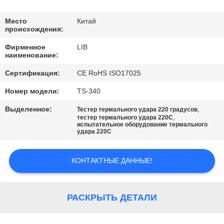
КАЧЕСТВА
Место
Китай
происхождения:
СВЯЖИТЕСЬ
Фирменное
LIB
МЫ
наименование:
Сертификация:
CE RoHS ISO17025
НОВОСТИ
Номер модели:
TS-340
Выделенное:
,
Тестер термального удара 220 градусов
СПРОСИТЕ
,
тестер термального удара 220C
испытательное оборудование термального
ЦИТАТУ
удара 220C
КАРТА
КОНТАКТНЫЕ ДАННЫЕ!
САЙТА
РАСКРЫТЬ ДЕТАЛИ
PRIVACY