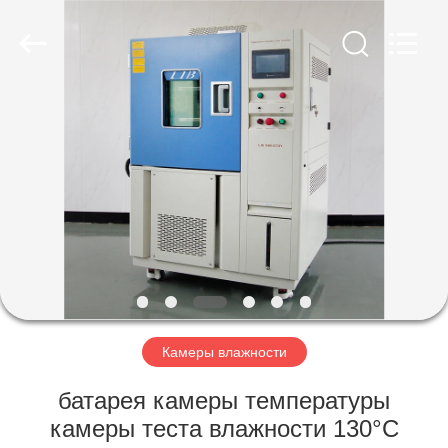
Xi'An
LIB
Environmental
Simulation
Industry.
All
Rights
Reserved.
ДОМ
ПРОДУКТЫ
О
НАС
ПУТЕШЕСТВИЕ
ФАБРИКИ
Камеры влажности
батарея камеры температуры
ПРОВЕРКА
камеры теста влажности 130°C