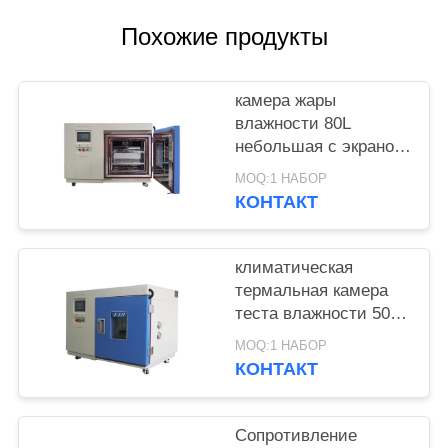
POLICY
Похожие продукты
камера жары
влажности 80L
небольшая с экраном
касания LCD
MOQ:1 НАБОР
КОНТАКТ
климатическая
термальная камера
теста влажности 50L
с внешним защитным
MOQ:1 НАБОР
покрытием стальной
КОНТАКТ
пластины
Сопротивление