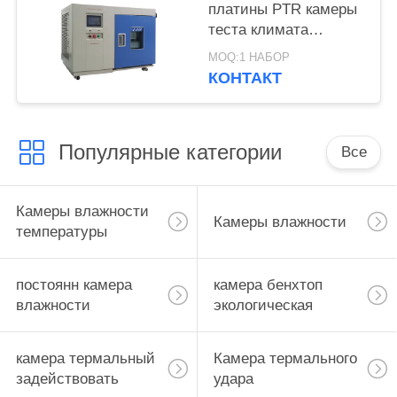
платины PTR камеры
теста климата
нержавеющей стали
MOQ:1 НАБОР
304
КОНТАКТ
Популярные категории
Все
Камеры влажности
Камеры влажности
температуры
постоянн камера
камера бенхтоп
влажности
экологическая
камера термальный
Камера термального
задействовать
удара