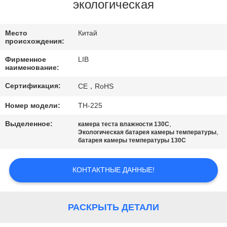
КАЧЕСТВА
экологическая
СВЯЖИТЕСЬ
Место
Китай
происхождения:
МЫ
Фирменное
LIB
наименование:
НОВОСТИ
Сертификация:
CE，RoHS
Номер модели:
TH-225
СПРОСИТЕ
Выделенное:
,
камера теста влажности 130C
ЦИТАТУ
,
Экологическая батарея камеры температуры
батарея камеры температуры 130C
КАРТА
КОНТАКТНЫЕ ДАННЫЕ!
САЙТА
РАСКРЫТЬ ДЕТАЛИ
PRIVACY