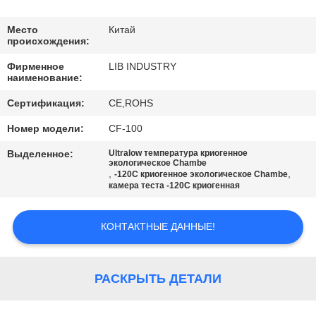
КАЧЕСТВА
Место
Китай
происхождения:
СВЯЖИТЕСЬ
Фирменное
LIB INDUSTRY
МЫ
наименование:
Сертификация:
CE,ROHS
НОВОСТИ
Номер модели:
CF-100
Выделенное:
Ultralow температура криогенное
СПРОСИТЕ
экологическое Chambe
,
,
-120C криогенное экологическое Chambe
ЦИТАТУ
камера теста -120C криогенная
КАРТА
КОНТАКТНЫЕ ДАННЫЕ!
САЙТА
РАСКРЫТЬ ДЕТАЛИ
PRIVACY