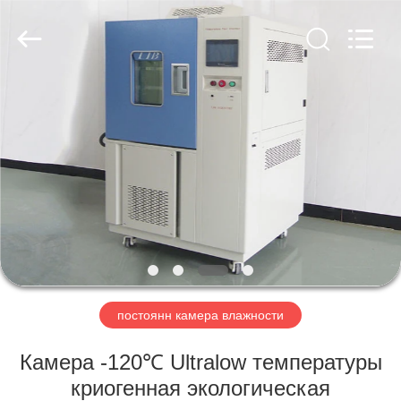
Xi'An
LIB
Environmental
Simulation
Industry.
All
Rights
Reserved.
ДОМ
ПРОДУКТЫ
О
НАС
ПУТЕШЕСТВИЕ
ФАБРИКИ
постоянн камера влажности
Камера -120℃ Ultralow температуры
ПРОВЕРКА
криогенная экологическая