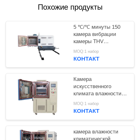
POLICY
Похожие продукты
5 ℃/℃ минуты 150
камера вибрации
камеры THV
влажности постоянн
MOQ:1 набор
КОНТАКТ
Камера
искусственного
климата влажности
лаборатории 20%RH
MOQ:1 набор
КОНТАКТ
камера влажности
климатической