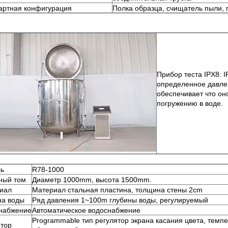
артная конфигурация
Полка образца, счищатель пыли, 
Прибор теста IPX8: I
определенное давле
обеспечивает что он
погружению в воде.
ь
R78-1000
ный том
Диаметр 1000mm, высота 1500mm.
иал
Материал стальная пластина, толщина стены 2cm
на воды
Ряд давления 1~100m глубины воды, регулируемый
набжение
Автоматическое водоснабжение
Programmable тип регулятор экрана касания цвета, темп
ятор