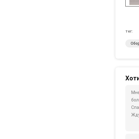
тег:
Обо
Хоти
Мне
бол
Спа
Жду