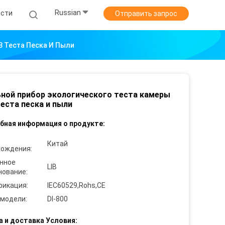
Russian
ости
Отправить запрос
8 Теста Песка И Пыли
ной прибор экологического теста камеры
теста песка и пыли
бная информация о продукте:
Китай
хождения:
нное
LIB
нование:
фикация:
IEC60529,Rohs,CE
 модели:
DI-800
а и доставка Условия: