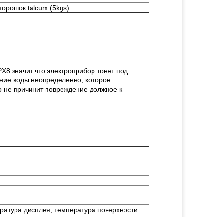
порошок talcum (5kgs)
PX8 значит что электроприбор тонет под
ние воды неопределенно, которое
о не причинит повреждение должное к
ература дисплея, температура поверхности