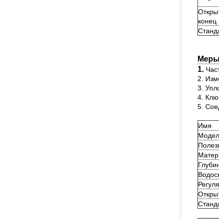
Откры
конец
Станд
Меры
1.
Час
2. Изм
3. Упл
4. Клю
5. Сое
Имя
Модел
Полез
Матер
Глуби
Водос
Регул
Откры
Станд