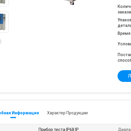
Колич
заказа
Упако
детал
Время
Услов
Поста
спосо
Л
обная Информация
Характер Продукции
Прибор теста IP68 IP
Диапа