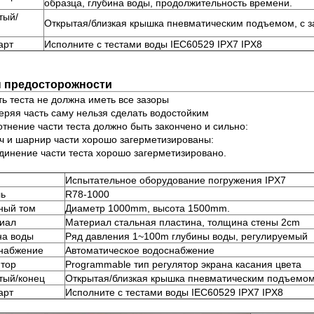
образца, глубина воды, продолжительность времени.
тый/
Открытая/близкая крышка пневматическим подъемом, с з
арт
Исполните с тестами воды IEC60529 IPX7 IPX8
 предосторожности
ть теста не должна иметь все зазоры
еряя часть саму нельзя сделать водостойким
отнение части теста должно быть закончено и сильно:
ч и шарнир части хорошо загерметизированы:
динение части теста хорошо загерметизировано.
Испытательное оборудование погружения IPX7
ь
R78-1000
ный том
Диаметр 1000mm, высота 1500mm.
иал
Материал стальная пластина, толщина стены 2cm
на воды
Ряд давления 1~100m глубины воды, регулируемый
набжение
Автоматическое водоснабжение
ятор
Programmable тип регулятор экрана касания цвета
тый/конец
Открытая/близкая крышка пневматическим подъемом,
арт
Исполните с тестами воды IEC60529 IPX7 IPX8