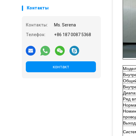
Контакты
Контакты:
Ms. Serena
Телефон:
+86 187 0087 5368
контакт
Модел
Внутр
Общий
Внутре
Диапа
Ряд в
Норма
Номин
прово
Выход
Систе