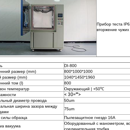
Прибор теста IP6
вторжение чужих 
ь
DI-800
енний размер (mm)
800*1000*1000
 размер (mm)
1040*1450*1960
нний том (l)
800
зон температур
Окружающий | +50℃
< 30="">
лажности
льный диаметр провода
50um
альная ширина зазора между
75um
дами
 силы образца
Пылезащитное гнездо 16A
Оборудованный с манометром, во
ма вакуума
соединительная трубка