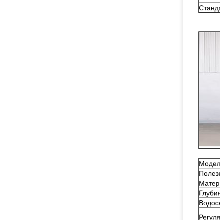
Станд
Модел
Полез
Матер
Глуби
Водос
Регул