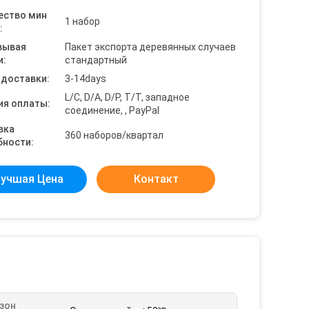
ество мин
1 набор
:
вывая
Пакет экспорта деревянных случаев
и:
стандартный
 доставки:
3-14days
L/C, D/A, D/P, T/T, западное
ия оплаты:
соединение, , PayPal
вка
360 наборов/квартал
бности:
учшая Цена
Контакт
зон