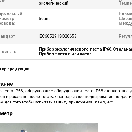
мя:
экологический
Темпе
ормальный
Норма
иаметр
50um
Ширин
ровода:
Между
тандарт:
IEC60529, ISO20653
Регул
Прибор экологического теста IP68
,
Стальная
ыделить:
Прибор теста пыли песка
тер продукции
ание
 теста IP68, оборудование оборудования теста IP68 стандартное 
ен в раковине после того как непрерывное подныривание не дости
м для того чтобы испытать защиту приложения, ламп, etc.
метр