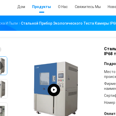
Дом
Продукты
О Нас
Свяжитесь Мы
Нов
ска И Пыли
Стальной Прибор Экологического Теста Камеры IP6
Сталь
IP68 
Подро
Место
проис
Фирме
наиме
Серти
Номер
Оплат