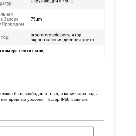
Окружающий к +50℃
ратур:
льная
а Зазора
75um
 Проводом:
programmable регулятор
ятор:
экрана касания дисплея цвета
 камера теста пыли
,
должен быть свободен от пыл, и количества воды
гнет вредный уровень. Тестер IP68 главным