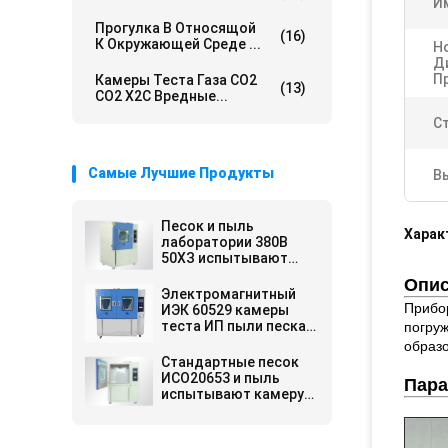
И
Прогулка В Относящой
(16)
К Окружающей Среде ...
Н
Д
П
Камеры Теста Газа СО2
(13)
СО2 Х2С Вредные...
С
Самые Лучшие Продукты
В
Песок и пыль
Харак
лаборатории 380В
50ХЗ испытывают
литры камеры
Опис
1500/2000 литров
Электромагнитный
Прибор
ИЭК 60529 камеры
теста ИП пыли песка
погруж
оборудования для
образо
испытаний песка
Стандартные песок
замка
ИСО20653 и пыль
Пара
испытывают камеру
модельное ДИ-800
1040*1450*1960