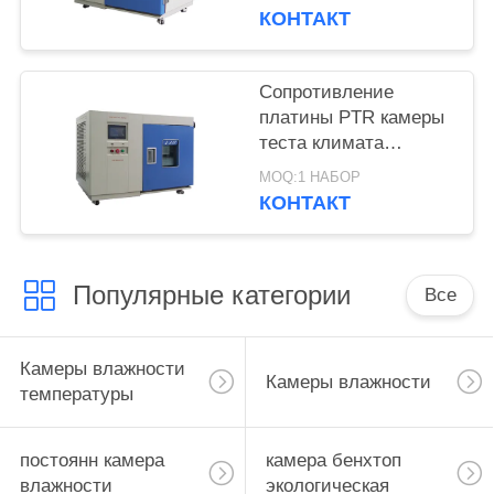
покрытием стальной
КОНТАКТ
пластины
Сопротивление
платины PTR камеры
теста климата
нержавеющей стали
MOQ:1 НАБОР
304
КОНТАКТ
Популярные категории
Все
Камеры влажности
Камеры влажности
температуры
постоянн камера
камера бенхтоп
влажности
экологическая