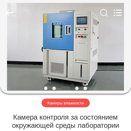
Xi'An
LIB
Environmental
Simulation
Industry.
All
Rights
Reserved.
ДОМ
ПРОДУКТЫ
О
НАС
ПУТЕШЕСТВИЕ
ФАБРИКИ
Камеры влажности
Камера контроля за состоянием
ПРОВЕРКА
окружающей среды лаборатории