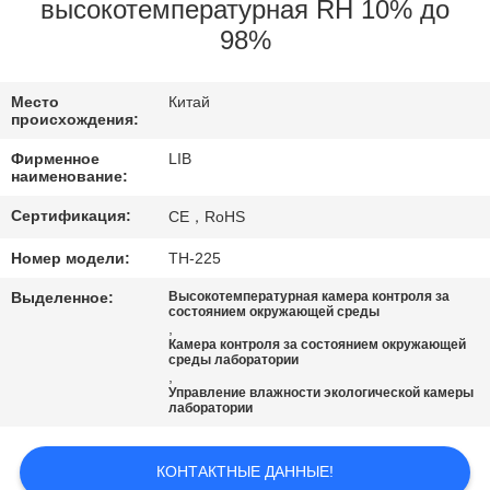
КАЧЕСТВА
высокотемпературная RH 10% до
98%
СВЯЖИТЕСЬ
Место
Китай
МЫ
происхождения:
Фирменное
LIB
НОВОСТИ
наименование:
Сертификация:
CE，RoHS
СПРОСИТЕ
Номер модели:
TH-225
ЦИТАТУ
Выделенное:
Высокотемпературная камера контроля за
состоянием окружающей среды
,
Камера контроля за состоянием окружающей
КАРТА
среды лаборатории
,
САЙТА
Управление влажности экологической камеры
лаборатории
PRIVACY
КОНТАКТНЫЕ ДАННЫЕ!