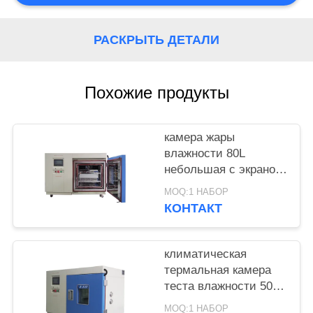
POLICY
РАСКРЫТЬ ДЕТАЛИ
Похожие продукты
камера жары
влажности 80L
небольшая с экраном
касания LCD
MOQ:1 НАБОР
КОНТАКТ
климатическая
термальная камера
теста влажности 50L
с внешним защитным
MOQ:1 НАБОР