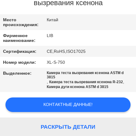
КАЧЕСТВА
вызревания ксенона
СВЯЖИТЕСЬ
Место
Китай
происхождения:
МЫ
Фирменное
LIB
наименование:
НОВОСТИ
Сертификация:
CE,RoHS,ISO17025
Номер модели:
XL-S-750
СПРОСИТЕ
Выделенное:
Камера теста вызревания ксенона ASTM d
ЦИТАТУ
3815
,
,
Камера теста вызревания ксенона R-232
Камера дуги ксенона ASTM d 3815
КАРТА
КОНТАКТНЫЕ ДАННЫЕ!
САЙТА
PRIVACY
РАСКРЫТЬ ДЕТАЛИ