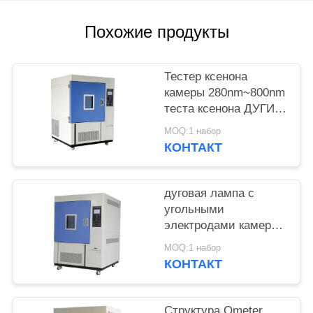
POLICY
Похожие продукты
Тестер ксенона
камеры 280nm~800nm
теста ксенона ДУГИ
RH 50~98%
MOQ:1 набор
КОНТАКТ
дуговая лампа с
угольными
электродами камеры
теста ксенона
MOQ:1 набор
300nm~400nm
КОНТАКТ
Структура Ometer