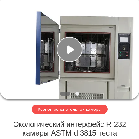
Xi'An
LIB
Environmental
Simulation
Industry.
All
Rights
Reserved.
ДОМ
ПРОДУКТЫ
О
НАС
ПУТЕШЕСТВИЕ
ФАБРИКИ
Ксенон испытательной камеры
Экологический интерфейс R-232
ПРОВЕРКА
камеры ASTM d 3815 теста