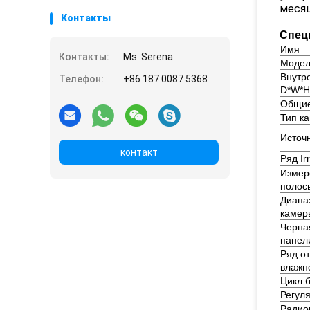
месяц
Контакты
Спец
Имя
Контакты:
Ms. Serena
Модел
Внутр
Телефон:
+86 187 0087 5368
D*W*H
Общие
Тип к
Источ
контакт
Ряд Ir
Измер
полос
Диапа
камер
Черна
панел
Ряд о
влажн
Цикл 
Регул
Радио