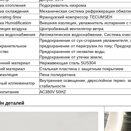
ма отопления
Подогреватель нихрома
ма охлаждения
Механическая система рефрижерации обжати
erating блок
Французский компрессор TECUMSEH
а Humidification
Внешняя изоляция, увлажнитель испарения с
ляция воздуха
Центробежный вентилятор ветра
ма водоснабжения
Автоматическое водоснабжение; Система очис
Предохранение от сух-сгорания увлажнителя;
хранительное
предохранение от перегрузок по току; Предох
йство
Предохранение от нехватки воды,
Предохранение от утечки земли;
енний материал
Нержавеющая сталь SUS304
ий материал
Стальная пластина с защитным покрытием
изоляция
Пена полиуретана
Внутреннее освещение, двухслойное термо- з
ный иллюминатор
стабильности
ропитание
AC380V 50HZ
йн деталей