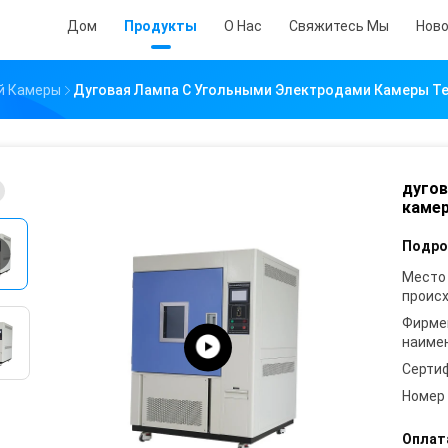
Дом
Продукты
О Нас
Свяжитесь Мы
Нов
й Камеры
Дуговая Лампа С Угольными Электродами Камеры Т
дугов
каме
Подро
Место
проис
Фирме
наиме
Серти
Номер
Оплат