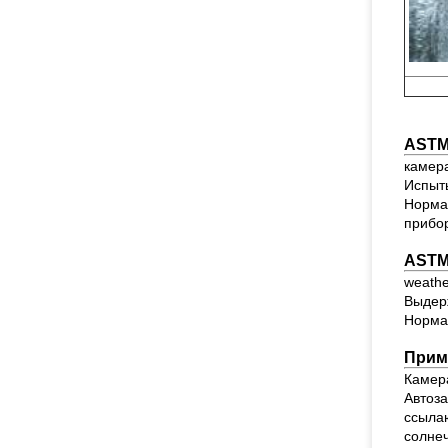
ASTM
камер
Испыт
Нормал
прибор
ASTM
weath
Выдерж
Нормал
Прим
Камер
Автоз
ссылаю
солнеч