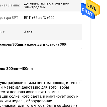
Дуговая лампа с угольными
ьная Лампа:
электродами
ратура BPT:
BPT +35 до ℃ +120
ия:
3 лет
ксенона 300nm
,
камера дуги ксенона 300nm
нона 300nm~400nm
 ультрафиолетовым светом солнца, и тесты
й материал действию для того чтобы
теста ксенона использует лампы
ции солнечного света, и имитирует росу и
ях или недель, оборудование
инимает для того чтобы быть outdoors на