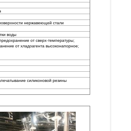
я
 поверхности нержавеющей стали
тки воды
 предохранение от сверх-температуры;
ранение от хладоагента высоконапорное;
апечатывание силиконовой резины