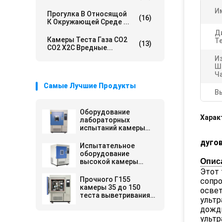
И
Прогулка В Относящой
(16)
К Окружающей Среде ...
Д
Камеры Теста Газа СО2
Т
(13)
СО2 Х2С Вредные...
И
Ш
Ч
Самые Лучшие Продукты
В
Оборудование
Харак
лабораторных
испытаний камеры
теста выветривания
дуго
ксенона АСТМ Г155
Испытательное
для пластмассы
оборудование
Опис
высокой камеры
теста ксенона
Этот 
стойкости
Прочного Г155
сопро
экологическое для
камеры 35 до 150
освет
красить/ткань
теста выветривания
ультр
ксенона В/㎡
дождь
Иррадянсе стандарт
ультр
ряда АСТМ