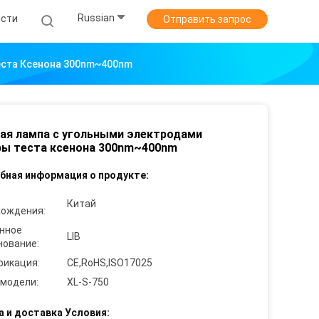
Russian
ости
Отправить запрос
еста Ксенона 300nm~400nm
ая лампа с угольными электродами
ры теста ксенона 300nm~400nm
бная информация о продукте:
Китай
хождения:
нное
LIB
нование:
фикация:
CE,RoHS,ISO17025
 модели:
XL-S-750
а и доставка Условия: