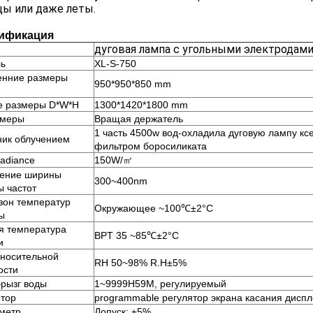
ы или даже леты.
ификация
дуговая лампа с угольными электродам
ь
XL-S-750
енние размеры
950*950*850 mm
 размеры D*W*H
1300*1420*1800 mm
амеры
Вращая держатель
1 часть 4500w вод-охладила дуговую лампу к
ник облучением
фильтром боросиликата
radiance
150W/㎡
ение ширины
300~400nm
ы частот
зон температур
Окружающее ~100℃±2°C
ы
я температура
BPT 35 ~85℃±2°C
и
тносительной
RH 50~98% R.H±5%
ости
брызг воды
1~9999H59M, регулируемый
ятор
programmable регулятор экрана касания диспл
метр
Допуск: ±5%