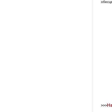
обесцв
На
>>>