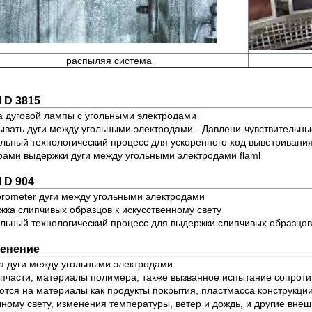
распыляя система
 D 3815
а дуговой лампы с угольными электродами
ывать дуги между угольными электродами - Давлени-чувствительны
ьный технологический процесс для ускоренного ход выветривания
ами выдержки дуги между угольными электродами flaml
 D 904
erometer дуги между угольными электродами
ка слипчивых образцов к искусственному свету
ьный технологический процесс для выдержки слипчивых образцов 
енение
а дуги между угольными электродами
апчасти, материалы полимера, также вызванное испытание сопрот
тся на материалы как продукты покрытия, пластмасса конструкции
ному свету, изменения температуры, ветер и дождь, и другие внеш