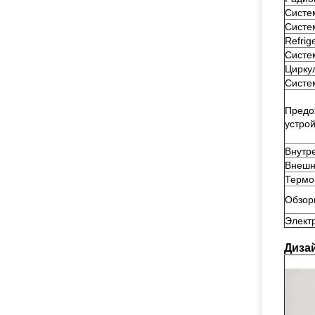
Систе
Систе
Refrig
Систем
Цирку
Систе
Предо
устро
Внутр
Внешн
Термо
Обзор
Элект
Диза