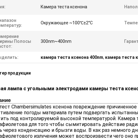
мя:
Камера теста ксенона
Напол
иапазон
Окружающее ~100℃±2°C
Темпе
емператур:
змерение
ирины Полосы
300nm~400nm
Гарант
астот:
ыделить:
камера теста ксенона 400nm
,
камера теста 
тер продукции
вая лампа с угольными электродами камеры теста ксе
ание
тест Chambersimulates ксенона повреждение причиненное
тивление погоды материала путем подвергать испытанны
ить под контролируемой высокой температурой. Камера 
афиолетова для того чтобы сымитировать действие радиа
 через конденсацию и брызги воды. В как раз немного дн
афиолетового излучения может воспроизвести чего оно пр