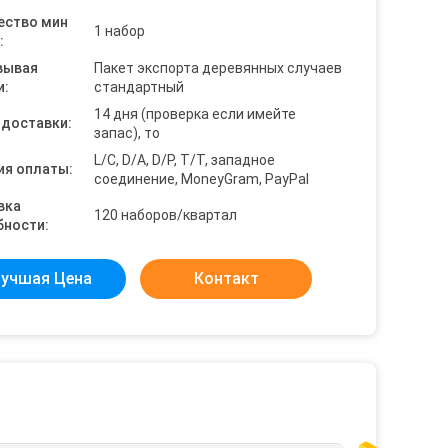
ество мин
1 набор
:
вывая
Пакет экспорта деревянных случаев
и:
стандартный
14 дня (проверка если имейте
 доставки:
запас), то
L/C, D/A, D/P, T/T, западное
ия оплаты:
соединение, MoneyGram, PayPal
вка
120 наборов/квартал
бности:
учшая Цена
Контакт