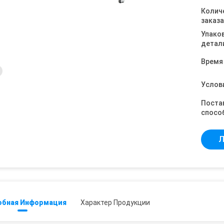
Колич
заказа
Упако
детал
Время
Услов
Поста
спосо
Л
обная Информация
Характер Продукции