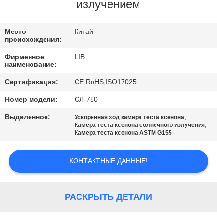
КАЧЕСТВА
излучением
СВЯЖИТЕСЬ
Место
Китай
происхождения:
МЫ
Фирменное
LIB
наименование:
НОВОСТИ
Сертификация:
CE,RoHS,ISO17025
Номер модели:
СЛ-750
СПРОСИТЕ
Выделенное:
,
Ускоренная ход камера теста ксенона
ЦИТАТУ
,
Камера теста ксенона солнечного излучения
Камера теста ксенона ASTM G155
КАРТА
КОНТАКТНЫЕ ДАННЫЕ!
САЙТА
РАСКРЫТЬ ДЕТАЛИ
PRIVACY