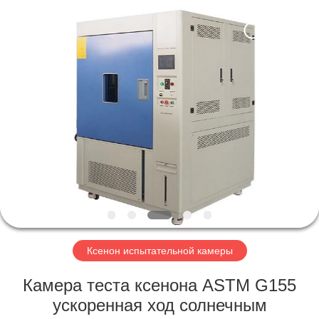
Xi'An
LIB
Environmental
Simulation
Industry.
All
Rights
Reserved.
ДОМ
ПРОДУКТЫ
О
НАС
ПУТЕШЕСТВИЕ
ФАБРИКИ
Ксенон испытательной камеры
Камера теста ксенона ASTM G155
ПРОВЕРКА
ускоренная ход солнечным