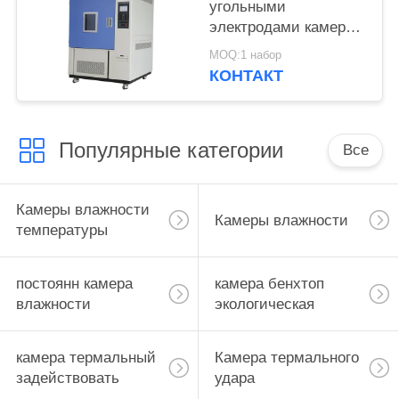
угольными
электродами камеры
теста ксенона
MOQ:1 набор
300nm~400nm
КОНТАКТ
Популярные категории
Все
Камеры влажности
Камеры влажности
температуры
постоянн камера
камера бенхтоп
влажности
экологическая
камера термальный
Камера термального
задействовать
удара