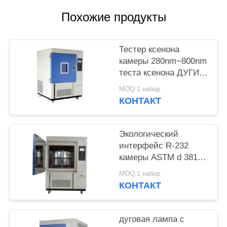
POLICY
Похожие продукты
Тестер ксенона
камеры 280nm~800nm
теста ксенона ДУГИ
RH 50~98%
MOQ:1 набор
КОНТАКТ
Экологический
интерфейс R-232
камеры ASTM d 3815
теста вызревания
MOQ:1 набор
ксенона
КОНТАКТ
дуговая лампа с